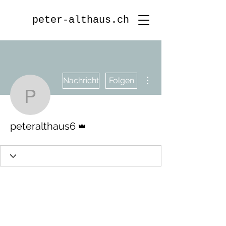
peter-althaus.ch
Weitere Optionen
Nachricht
Folgen
peteralthaus6
Administrator
peteralthaus6