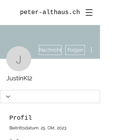
peter-althaus.ch
Weitere Optionen
Nachricht
Folgen
JustinKl2
JustinKl2
Profil
Beitrittsdatum: 25. Okt. 2023