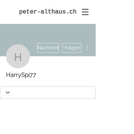
peter-althaus.ch
Weitere Optionen
Nachricht
Folgen
HarrySpi77
HarrySpi77